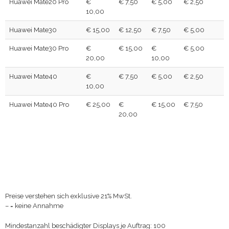
Huawei Mate20 Pro
€
€ 7,50
€ 5,00
€ 2,50
10,00
Huawei Mate30
€ 15,00
€ 12,50
€ 7,50
€ 5,00
Huawei Mate30 Pro
€
€ 15,00
€
€ 5,00
20,00
10,00
Huawei Mate40
€
€ 7,50
€ 5,00
€ 2,50
10,00
Huawei Mate40 Pro
€ 25,00
€
€ 15,00
€ 7,50
20,00
Preise verstehen sich exklusive 21% MwSt.
– = keine Annahme
Mindestanzahl beschädigter Displays je Auftrag: 100